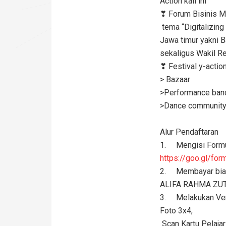
Action kali ini
❣ Forum Bisinis 
tema “Digitalizing
Jawa timur yakni B
sekaligus Wakil Re
❣ Festival y-actio
> Bazaar
>Performance ban
>Dance communit
Alur Pendaftaran
1. Mengisi Formul
https://goo.gl/for
2. Membayar biaya
ALIFA RAHMA ZU
3. Melakukan Veri
Foto 3x4,
Scan Kartu Pelaja