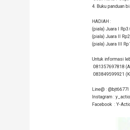
4. Buku panduan b
HADIAH :
(piala) Juara I Rp3.
(piala) Juara II Rp2
(piala) Juara III Rp
Untuk informasi lebi
081357697818 (Al
083849599921 (Ka
Line@ : @bjt6677l
Instagram : y_acti
Facebook : Y-Acti