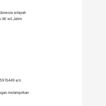
ndonesia wilayah
 IAI wil.Jatim
55976449 a/n
ngan melampirkan :