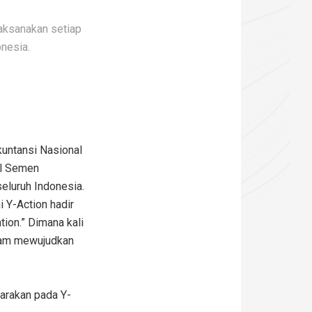
laksanakan setiap
nesia.
kuntansi Nasional
al Semen
eluruh Indonesia.
 Y-Action hadir
ion.” Dimana kali
alam mewujudkan
garakan pada Y-