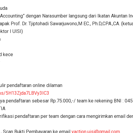
Muda
 Accounting” dengan Narasumber langsung dari Ikatan Akuntan I
apak Prof. Dr. Tjiptohadi Sawarjuwono,M EC., Ph.D,CPA.,CA. (ketua
ktor I UISI)
n
d kece
y
ir pendaftaran online dilaman
ms/
5H13Zjda7LBVy3IC3
 pendaftaran sebesar Rp.75.000,-/ team ke rekening BNI : 04
TIA
fikasi pendaftaran per team dengan cara mengirimkan email de
r , Scan Bukti Pembayaran ke email
yaction.uisi@gmail.com
.