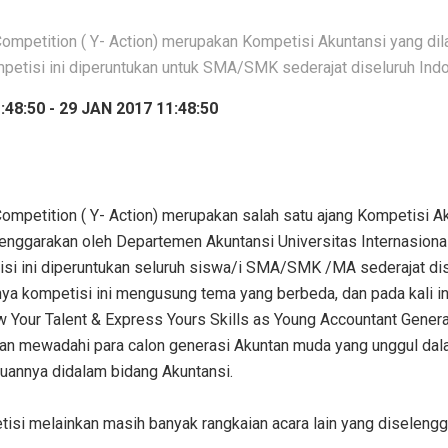
ompetition ( Y- Action) merupakan Kompetisi Akuntansi yang di
petisi ini diperuntukan untuk SMA/SMK sederajat diseluruh Indo
48:50 - 29 JAN 2017 11:48:50
ompetition ( Y- Action) merupakan salah satu ajang Kompetisi A
lenggarakan oleh Departemen Akuntansi Universitas Internasion
isi ini diperuntukan seluruh siswa/i SMA/SMK /MA sederajat dis
ya kompetisi ini mengusung tema yang berbeda, dan pada kali ini
Your Talent & Express Yours Skills as Young Accountant Generat
ujuan mewadahi para calon generasi Akuntan muda yang unggul d
annya didalam bidang Akuntansi.
isi melainkan masih banyak rangkaian acara lain yang diseleng