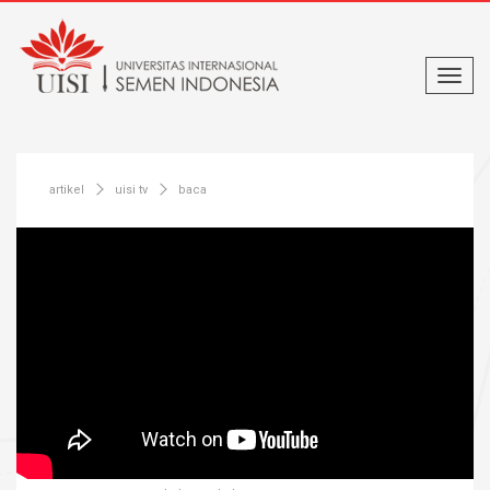
artikel
uisi tv
baca