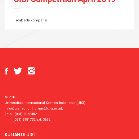
Tidak ada kompetisi
© 2016
Universitas Internasional Semen Indonesia (UISI)
info@uisi.ac.id
;
humas@uisi.ac.id
;
Telp: (031) 3985482;
(031) 3981732 ext. 3662
KULIAH DI UISI