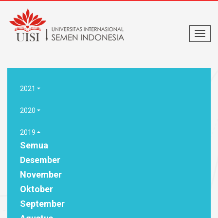
2021
2020
2019
Semua
Desember
November
Oktober
September