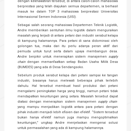
dengan kekhawatiran tersebut, di antara calon-calon mahasiswa
berprestasi yang telah diajukan semua departemen, ia berhasil
masuk ke dalam TOP 3 mahasiswa berprestasi Universitas
Internasional Semen Indonesia (UISI).
Sebagai salah seorang mahasiswa Departemen Teknik Logistik,
Andre memberikan sentuhan ilmu logistik dalam menguraikan
masalah yang terjadi di antara petani dan industri serabut kelapa
di kampung halamannya. Para petani di sana didominasi oleh
golongan tua, maka dari itu perlu adanya peran aktif dari
pemuda untuk turut serta dalam upaya membangun desa.
Andre berpikir untuk menerapkan sistem manajemen
supply
chain
dengan memanfaatkan setiap Badan Usaha Milik Desa
(BUMDES) yang ada di Desa Sendangsoko.
Sebelum produk serabut kelapa dari petani sampai ke tangan
industri, biasanya harus melewati beberapa pihak terlebih
dahulu. Hal tersebut membuat hasil produksi dari petani
mengalami peningkatan harga yang tinggi, namun petani tidak
mendapatkan keuntungan yang setara. Masalah tersebut dapat
diatasi dengan menerapkan sistem manajemen
supply chain
yang mampu menjadikan logistik antara para petani dengan
pihak industri menjadi lebih efisien dan efektif. “Sistem tersebut
bukan hanya efektif namun juga mampu mengoptimalkan
keuntungan,” ungkap Andre menjelaskan mengenai solusi
untuk permasalahan yang ada di kampung halamannya.