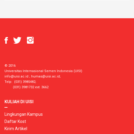
© 2016
Universitas Internasional Semen Indonesia (UISI)
info@uisi.ac.id
;
humas@uisi.ac.id
;
Telp: (031) 3985482;
(031) 3981732 ext. 3662
KULIAH DI UISI
Lingkungan Kampus
Daftar Kost
Kirim Artikel