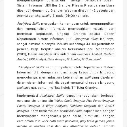
mengembangkan potensi diri” dengan pembicara Dosen
Sistem Informasi UISI Ibu Grandys Frieska Prassida atau biasa
dipanggil dengan Ibu Grandys. Webinar dihadiri 142 peserta dari
internal
dan
eksternal
UISI pada (24/06) kemarin.
Analytical Skills
merupakan kemampuan untuk mengumpulkan
dan menganalisis informasi, memecahkan masalah dan
membuat keputusan, Ungkap Grandys selaku Dosen
Departemen Sistem Informasi UISI.
Analytical Skills
lanjutnya,
sangat diminati dibanyak industri setidaknya 43.000 permintaan
pencari kerja berpikir analitis bersumber dari Mondmonia
(2019), Peran
analytical skill
antara lain
Business Analyst, System
Analyst, ERP Analyst, Data Analyst, IT Auditor, IT Consultant
.
“
Analytical Skills
sendiri dipelajari oleh Departemen Sistem
Informasi UISI dengan simulasi
study
kasus untuk langsung
mencobanya, memanfaatkan keterampilan
skill
yang dipelajari
dalam sistem informasi, kita dapat mengetahui secara langsung
real case
nya, contohnya Tata Kelola TI” Tutur Grandys.
Implementasi
Analytical Skills
dapat menggunakan berbagai
cara analisis, antara lain
"Value Chain Analysis, Five Force Analysis,
Pastel Analysis, 5 Whys Analysis, Fishbone Diagram
dan
SWOT
analysis.
Serta kemampuan
Analytical Skills
dapat dilatih dengan
membiasakan menganalisis pada hal-hal rumit atau dengan
cara antara lain
work outh math problems, play brain games, join a
debate or reading club
dan
pay attention to detail."
Tambah