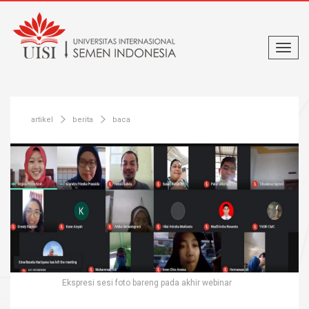
artikel
berita
baca
Ekspresi sesi foto bareng pada akhir webinar