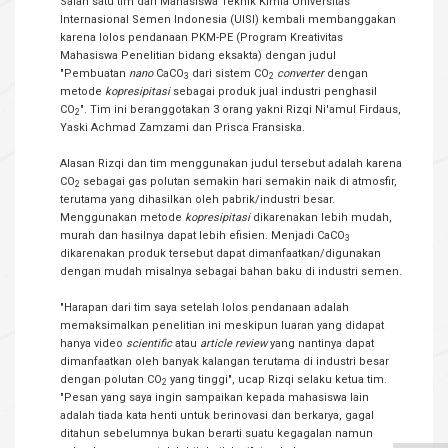
Salah satu tim dari Mahasiswa Teknik Kimia Universitas
Internasional Semen Indonesia (UISI) kembali membanggakan
karena lolos pendanaan PKM-PE (Program Kreativitas
Mahasiswa Penelitian bidang eksakta) dengan judul
"Pembuatan
nano
CaCO
dari sistem CO
converter
dengan
3
2
metode
kopresipitasi
sebagai produk jual industri penghasil
CO
". Tim ini beranggotakan 3 orang yakni Rizqi Ni'amul Firdaus,
2
Yaski Achmad Zamzami dan Prisca Fransiska.
Alasan Rizqi dan tim menggunakan judul tersebut adalah karena
CO
sebagai gas polutan semakin hari semakin naik di atmosfir,
2
terutama yang dihasilkan oleh pabrik/industri besar.
Menggunakan metode
kopresipitasi
dikarenakan lebih mudah,
murah dan hasilnya dapat lebih efisien. Menjadi CaCO
3
dikarenakan produk tersebut dapat dimanfaatkan/digunakan
dengan mudah misalnya sebagai bahan baku di industri semen.
"Harapan dari tim saya setelah lolos pendanaan adalah
memaksimalkan penelitian ini meskipun luaran yang didapat
hanya video
scientific
atau
article review
yang nantinya dapat
dimanfaatkan oleh banyak kalangan terutama di industri besar
dengan polutan CO
yang tinggi", ucap Rizqi selaku ketua tim.
2
"Pesan yang saya ingin sampaikan kepada mahasiswa lain
adalah tiada kata henti untuk berinovasi dan berkarya, gagal
ditahun sebelumnya bukan berarti suatu kegagalan namun