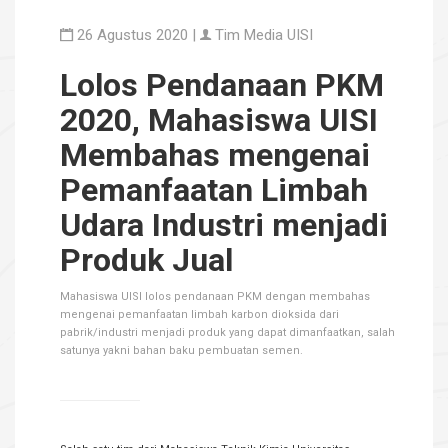
26 Agustus 2020 |
Tim Media UISI
Lolos Pendanaan PKM
2020, Mahasiswa UISI
Membahas mengenai
Pemanfaatan Limbah
Udara Industri menjadi
Produk Jual
Mahasiswa UISI lolos pendanaan PKM dengan membahas
mengenai pemanfaatan limbah karbon dioksida dari
pabrik/industri menjadi produk yang dapat dimanfaatkan, salah
satunya yakni bahan baku pembuatan semen.