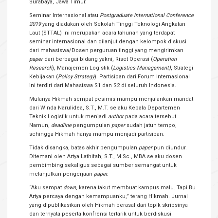
Surabaya, Jawa Timur.
Seminar Internasional atau
Postgraduate International Conference
2019
yang diadakan oleh Sekolah Tinggi Teknologi Angkatan
Laut (STTAL) ini merupakan acara tahunan yang terdapat
seminar internasional dan dilanjut dengan kelompok diskusi
dari mahasiswa/Dosen perguruan tinggi yang mengirimkan
paper
dari berbagai bidang yakni, Riset Operasi (
Operation
Research
), Manajemen Logistik (
Logistics Management)
, Strategi
Kebijakan (
Policy Strategy
). Partisipan dari Forum Internasional
ini terdiri dari Mahasiswa S1 dan S2 di seluruh Indonesia.
Mulanya Hikmah sempat pesimis mampu menjalankan mandat
dari Winda Narulidea, S.T., M.T. selaku Kepala Departemen
Teknik Logistik untuk menjadi
author
pada acara tersebut.
Namun,
deadline
pengumpulan
paper
sudah jatuh tempo,
sehingga Hikmah hanya mampu menjadi partisipan.
Tidak disangka, batas akhir pengumpulan
paper
pun diundur.
Ditemani oleh Artya Lathifah, S.T., M.Sc., MBA selaku dosen
pembimbing sekaligus sebagai sumber semangat untuk
melanjutkan pengerjaan
paper.
“Aku sempat
down
, karena takut membuat kampus malu. Tapi Bu
Artya percaya dengan kemampuanku,” terang Hikmah. Jurnal
yang dipublikasikan oleh Hikmah berasal dari topik skripsinya
dan ternyata peserta konfrensi tertarik untuk berdiskusi