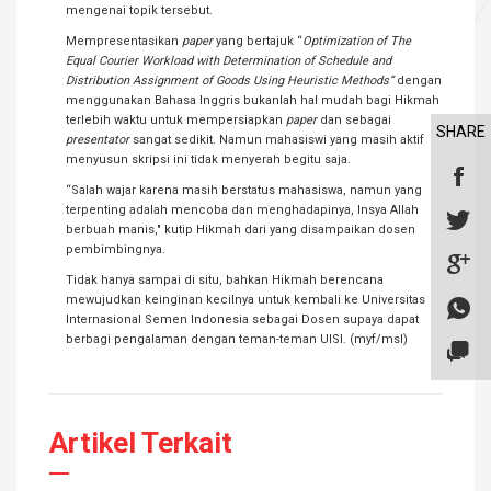
mengenai topik tersebut.
Mempresentasikan
paper
yang bertajuk “
Optimization of The
Equal Courier Workload with Determination of Schedule and
Distribution Assignment of Goods Using Heuristic Methods”
dengan
menggunakan Bahasa Inggris bukanlah hal mudah bagi Hikmah
terlebih waktu untuk mempersiapkan
paper
dan sebagai
SHARE
presentator
sangat sedikit. Namun mahasiswi yang masih aktif
menyusun skripsi ini tidak menyerah begitu saja.
“Salah wajar karena masih berstatus mahasiswa, namun yang
terpenting adalah mencoba dan menghadapinya, Insya Allah
berbuah manis," kutip Hikmah dari yang disampaikan dosen
pembimbingnya.
Tidak hanya sampai di situ, bahkan Hikmah berencana
mewujudkan keinginan kecilnya untuk kembali ke Universitas
Internasional Semen Indonesia sebagai Dosen supaya dapat
berbagi pengalaman dengan teman-teman UISI. (myf/msl)
Artikel Terkait