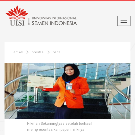
artikel
prestasi
baca
Hikmah Sekarningtyas setelah berhasil
mempresentasikan paper miliknya