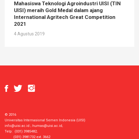
Mahasiswa Teknologi Agroindustri UISI (TIN
UISI) meraih Gold Medal dalam ajang
International Agritech Great Competition
2021
4 Agustus 2019
© 2016
Universitas Internasional Semen Indonesia (UISI)
info@uisi.ac.id
;
humas@uisi.ac.id
;
Telp: (031) 3985482;
(031) 3981732 ext. 3662