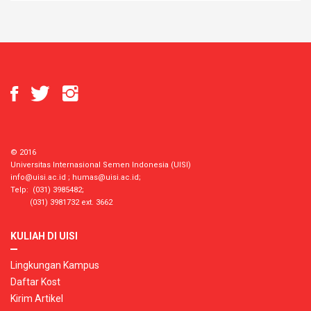
© 2016
Universitas Internasional Semen Indonesia (UISI)
info@uisi.ac.id
;
humas@uisi.ac.id
;
Telp: (031) 3985482;
(031) 3981732 ext. 3662
KULIAH DI UISI
Lingkungan Kampus
Daftar Kost
Kirim Artikel