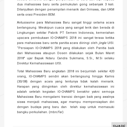
dua mahasiswa baru serta pemukulan gong sebanyak 3 kali.
Dilanjutkan dengan penampilan menarik dari Ormawa, dan UKM
serta orasi Presiden BEM.
Antusiasme para Mahasiswa Baru sangat tinggi selama acara
berlangsung. Meskipun cuaca yang sangat terik dan berada di
Lingkungan sekitar Pabrik PT Semen Indonesia, kemeriahan
upacara pembukaan IO-CHAMPS 2018 ini sangat terasa ketika
para mahasiswa baru serta panitia acara diiringi oleh
jingle
UISI.
“Persiapan IO-CHAMPS 2018 yang dilakukan oleh Panitia baik
dari Mahasiswa ataupun Dosen dilakukan sejak Bulan Maret
2018" ujar Bapak Ndaru Candra Sukmana, S.Si., M.Si selaku
Direktur Kemahasiswaan UISI.
Total Mahasiswa Baru angkatan 2018 ini berjumlah sekitar 420
orang, IO-CHAMPS sendiri akan berlangsung hingga Kamis
(30/08) dengan acara yang tentunya tidak kalah menarik.
Harapan yang diinginkan oleh direktur kemahasiswaan ini
adalah setelah kegiatan IO-CHAMPS berakhir yakni semoga
Mahasiswa Baru mengalami transisi dengan baik yang awalnya
siswa menjadi mahasiswa, agar mampu mempersiapkan diri
dengan budaya yang baru dan telah siap untuk memasuki
bangku perkuliahan. (mbn/far)
SHARE