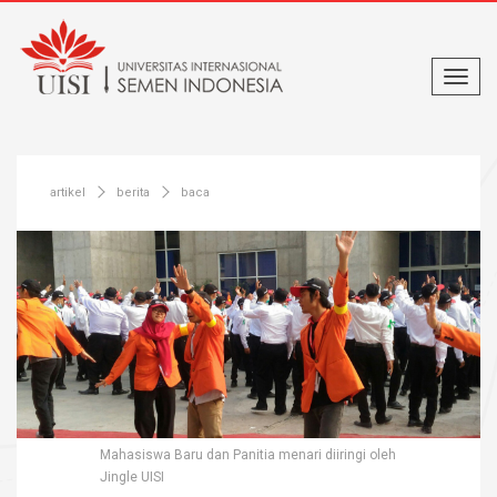
artikel
berita
baca
Mahasiswa Baru dan Panitia menari diiringi oleh
Jingle UISI