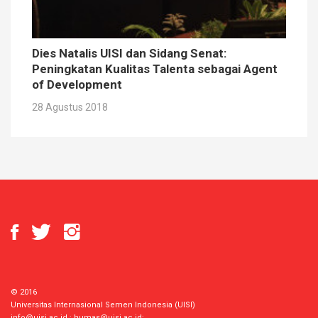
Dies Natalis UISI dan Sidang Senat:
Peningkatan Kualitas Talenta sebagai Agent
of Development
28 Agustus 2018
© 2016
Universitas Internasional Semen Indonesia (UISI)
info@uisi.ac.id
;
humas@uisi.ac.id
;