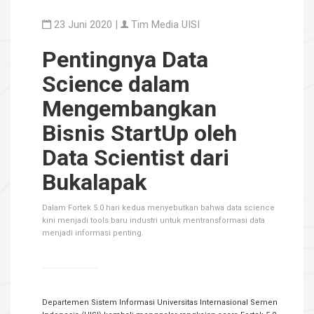
23 Juni 2020 |
Tim Media UISI
Pentingnya Data
Science dalam
Mengembangkan
Bisnis StartUp oleh
Data Scientist dari
Bukalapak
Dalam Fortek 5.0 hari kedua menyebutkan bahwa data science
kini menjadi tools baru industri untuk mentransformasi data
menjadi informasi penting.
Departemen Sistem Informasi Universitas Internasional Semen