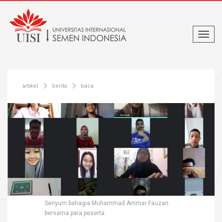
artikel
berita
baca
Senyum bahagia Muhammad Ammar Fauzan
bersama para peserta