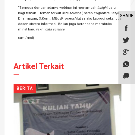
“Semoga dengan adanya webinar ini menambah
insight
baru
bagi teman – teman terkait
data science",
harap Yogantara Setya
SHARE
Dharmawan, S.Kom., MBusProcessMgt selaku kaprodi sekaligus
dosen sistem informasi. Beliau juga berencana membuka
minat baru yakni
data science
.
(aml/msl)
Artikel Terkait
BERITA