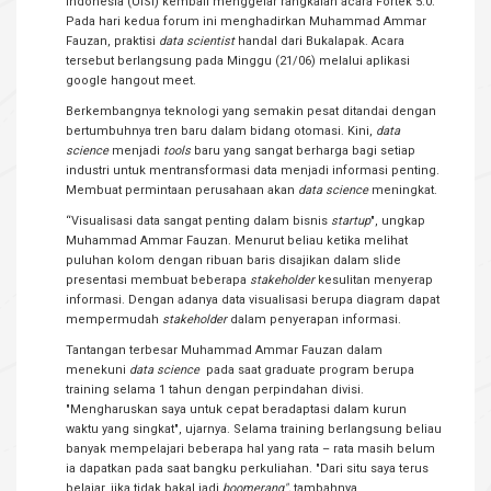
Indonesia (UISI) kembali menggelar rangkaian acara Fortek 5.0.
Pada hari kedua forum ini menghadirkan Muhammad Ammar
Fauzan, praktisi
data scientist
handal dari Bukalapak. Acara
tersebut berlangsung pada Minggu (21/06) melalui aplikasi
google hangout meet.
Berkembangnya teknologi yang semakin pesat ditandai dengan
bertumbuhnya tren baru dalam bidang otomasi. Kini,
data
science
menjadi
tools
baru yang sangat berharga bagi setiap
industri untuk mentransformasi data menjadi informasi penting.
Membuat permintaan perusahaan akan
data science
meningkat.
“Visualisasi data sangat penting dalam bisnis
startup
", ungkap
Muhammad Ammar Fauzan. Menurut beliau ketika melihat
puluhan kolom dengan ribuan baris disajikan dalam slide
presentasi membuat beberapa
stakeholder
kesulitan menyerap
informasi. Dengan adanya data visualisasi berupa diagram dapat
mempermudah
stakeholder
dalam penyerapan informasi.
Tantangan terbesar Muhammad Ammar Fauzan dalam
menekuni
data science
pada saat graduate program berupa
training selama 1 tahun dengan perpindahan divisi.
"Mengharuskan saya untuk cepat beradaptasi dalam kurun
waktu yang singkat", ujarnya. Selama training berlangsung beliau
banyak mempelajari beberapa hal yang rata – rata masih belum
ia dapatkan pada saat bangku perkuliahan. "Dari situ saya terus
belajar, jika tidak bakal jadi
boomerang",
tambahnya.