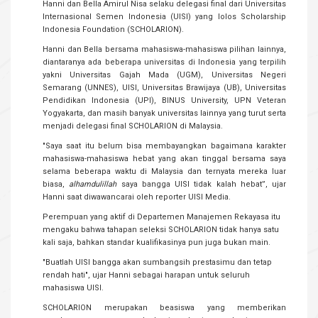
Hanni dan Bella Amirul Nisa selaku delegasi final dari Universitas
Internasional Semen Indonesia (UISI) yang lolos Scholarship
Indonesia Foundation (SCHOLARION).
Hanni dan Bella bersama mahasiswa-mahasiswa pilihan lainnya,
diantaranya ada beberapa universitas di Indonesia yang terpilih
yakni Universitas Gajah Mada (UGM), Universitas Negeri
Semarang (UNNES), UISI, Universitas Brawijaya (UB), Universitas
Pendidikan Indonesia (UPI), BINUS University, UPN Veteran
Yogyakarta, dan masih banyak universitas lainnya yang turut serta
menjadi delegasi final SCHOLARION di Malaysia.
"Saya saat itu belum bisa membayangkan bagaimana karakter
mahasiswa-mahasiswa hebat yang akan tinggal bersama saya
selama beberapa waktu di Malaysia dan ternyata mereka luar
biasa,
alhamdulillah
saya bangga UISI tidak kalah hebat”, ujar
Hanni saat diwawancarai oleh reporter UISI Media.
Perempuan yang aktif di Departemen Manajemen Rekayasa itu
mengaku bahwa tahapan seleksi SCHOLARION tidak hanya satu
kali saja, bahkan standar kualifikasinya pun juga bukan main.
"Buatlah UISI bangga akan sumbangsih prestasimu dan tetap
rendah hati", ujar Hanni sebagai harapan untuk seluruh
mahasiswa UISI.
SCHOLARION merupakan beasiswa yang memberikan