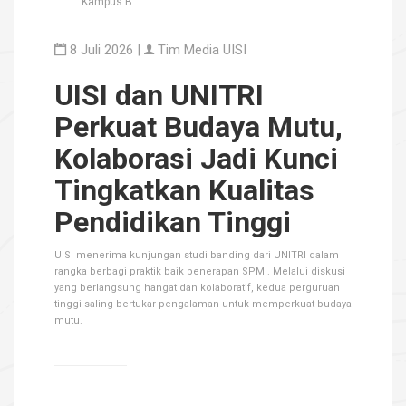
Kampus B
8 Juli 2026 |
Tim Media UISI
UISI dan UNITRI
Perkuat Budaya Mutu,
Kolaborasi Jadi Kunci
Tingkatkan Kualitas
Pendidikan Tinggi
UISI menerima kunjungan studi banding dari UNITRI dalam
rangka berbagi praktik baik penerapan SPMI. Melalui diskusi
yang berlangsung hangat dan kolaboratif, kedua perguruan
tinggi saling bertukar pengalaman untuk memperkuat budaya
mutu.