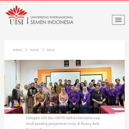
artikel
berita
baca
Delegasi UISI dan UNITRI berfoto bersama usai
studi banding penjaminan mutu di Ruang Aula