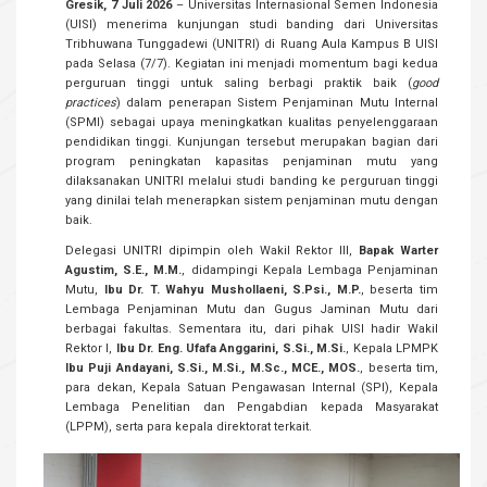
Gresik, 7 Juli 2026
– Universitas Internasional Semen Indonesia
(UISI) menerima kunjungan studi banding dari Universitas
Tribhuwana Tunggadewi (UNITRI) di Ruang Aula Kampus B UISI
pada Selasa (7/7). Kegiatan ini menjadi momentum bagi kedua
perguruan tinggi untuk saling berbagi praktik baik (
good
practices
) dalam penerapan Sistem Penjaminan Mutu Internal
(SPMI) sebagai upaya meningkatkan kualitas penyelenggaraan
pendidikan tinggi. Kunjungan tersebut merupakan bagian dari
program peningkatan kapasitas penjaminan mutu yang
dilaksanakan UNITRI melalui studi banding ke perguruan tinggi
yang dinilai telah menerapkan sistem penjaminan mutu dengan
baik.
Delegasi UNITRI dipimpin oleh Wakil Rektor III,
Bapak Warter
Agustim, S.E., M.M.
, didampingi Kepala Lembaga Penjaminan
Mutu,
Ibu Dr. T. Wahyu Mushollaeni, S.Psi., M.P.
, beserta tim
Lembaga Penjaminan Mutu dan Gugus Jaminan Mutu dari
berbagai fakultas. Sementara itu, dari pihak UISI hadir Wakil
Rektor I,
Ibu Dr. Eng. Ufafa Anggarini, S.Si., M.Si.
, Kepala LPMPK
Ibu Puji Andayani, S.Si., M.Si., M.Sc., MCE., MOS.
, beserta tim,
para dekan, Kepala Satuan Pengawasan Internal (SPI), Kepala
Lembaga Penelitian dan Pengabdian kepada Masyarakat
(LPPM), serta para kepala direktorat terkait.