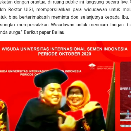
atan dengan orantua, di ruang public ini langsung secara live.
oleh Rektor UISI, mempersilahkan para wisudawan untuk me
ntuk bisa berterimakasih meminta doa selanjutnya kepada Ibu
ongko mempersilakan Wisudawan untuk mencium tangan, bers
a surga.” Berikut papar Beliau.