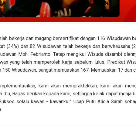
lah bekerja dan magang bersertifikat dengan 116 Wisudawan be
kat (34%) dan 82 Wisudawan telah bekerja dan berwirausaha (2
sudawan Moh. Febrianto. Tetap mengikui Wisuda disambi olehn
wan yang telah memperoleh kerja sebelum lulus. Predikat Wi
an 150 Wisudawan, sangat memuaskan 167, Memuaskan 17 dan c
mplementasikan, kami akan mempraktekkan, kami akan men
ah Ibu, Bapak berikan kepada kami, sehingga kelak dapat menjad
 Sukses selalu kawan - kawanku!” Ucap Putu Alicia Sarah sebag
)