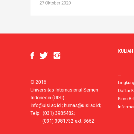
27 Oktober 2020
KULIAH 
© 2016
Lingkun
Universitas Internasional Semen
Daftar K
Indonesia (UISI)
Kirim Art
info@uisi.ac.id
;
humas@uisi.ac.id
;
Informa
Telp: (031) 3985482;
(031) 3981732 ext. 3662