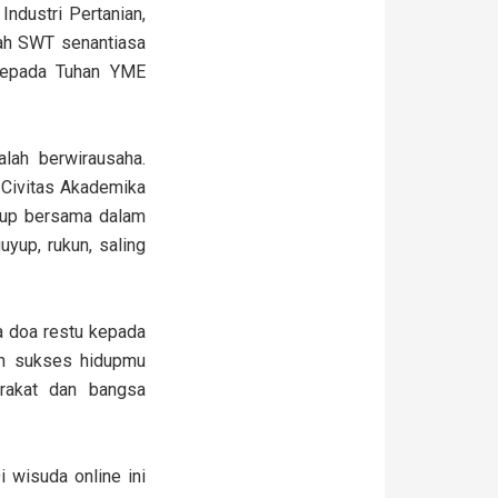
ndustri Pertanian,
lah SWT senantiasa
 kepada Tuhan YME
lah berwirausaha.
h Civitas Akademika
idup bersama dalam
yup, rukun, saling
a doa restu kepada
ih sukses hidupmu
rakat dan bangsa
i wisuda online ini