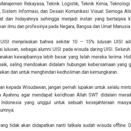
Manajemen Rekayasa, Teknik Logistik, Teknik Kimia, Teknologi I
a, Sistem Informasi, dan Desain Komunikasi Visual. Semoga Al
t dan hidayahnya sehingga menjadi instan yang bertaqwa
an ilmu dan profesinya pada Negara, Bangsa dan Umat Manusia.
UISI menjelaskan bahwa sekitar 10 – 15% lulusan UISI ada
 lulusan, sebagai alumni UISI pada wisuda daring UISI. Seluru
anakan kewajibannya lebih besar yang telah mereka terima. H
 baik, saling mendoakan didalam hubungan kebersamaan yang gu
ikan dan untuk menghindari kedholiman dan kemungkaran.
san kepada Wisudawan, jangan pernah lupakan untuk selalu mint
 Ayahmu agar mendapat keridhoan Allah SWT didalam mera
 Indonesia yang unggul untuk sebuah kesejahteraan masya
mumnya.
g tidak akan didapatkan nanti tatkala sudah wisuda offline. D