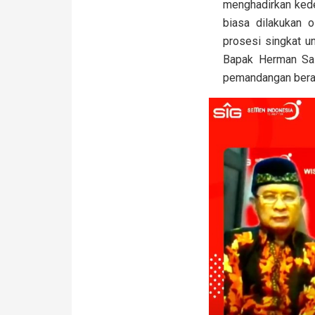
menghadirkan kedek
biasa dilakukan 
prosesi singkat u
Bapak Herman Sas
pemandangan berand