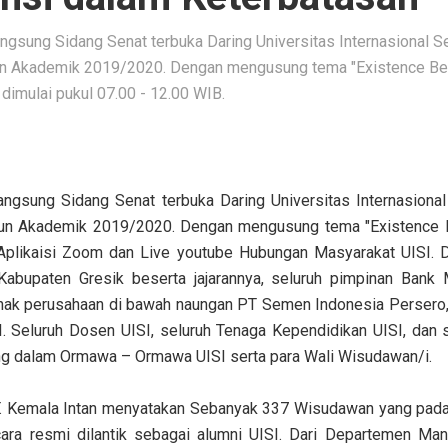
ngsung Sidang Senat terbuka Daring Universitas Internasional 
un Akademik 2019/2020. Dengan mengusung tema "Existence Bey
dimulai pukul 07.00 - 12.00 WIB.
angsung Sidang Senat terbuka Daring Universitas Internasiona
hun Akademik 2019/2020. Dengan mengusung tema "Existence Be
 Aplikaisi Zoom dan Live youtube Hubungan Masyarakat UISI. D
abupaten Gresik beserta jajarannya, seluruh pimpinan Bank M
nak perusahaan di bawah naungan PT Semen Indonesia Persero,
SI. Seluruh Dosen UISI, seluruh Tenaga Kependidikan UISI, dan
ng dalam Ormawa – Ormawa UISI serta para Wali Wisudawan/i.
T. Kemala Intan menyatakan Sebanyak 337 Wisudawan yang pada h
ra resmi dilantik sebagai alumni UISI. Dari Departemen Man