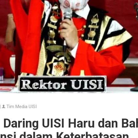
|
Tim Media UISI
 Daring UISI Haru dan Ba
ensi dalam Keterbatasan