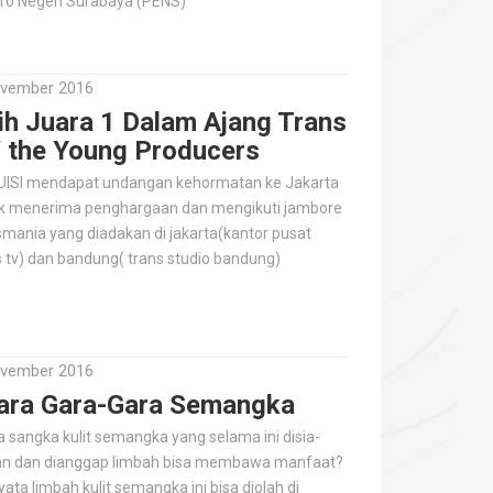
tro Negeri Surabaya (PENS)
vember 2016
ih Juara 1 Dalam Ajang Trans
 the Young Producers
UISI mendapat undangan kehormatan ke Jakarta
k menerima penghargaan dan mengikuti jambore
smania yang diadakan di jakarta(kantor pusat
s tv) dan bandung( trans studio bandung)
vember 2016
ara Gara-Gara Semangka
a sangka kulit semangka yang selama ini disia-
an dan dianggap limbah bisa membawa manfaat?
ata limbah kulit semangka ini bisa diolah di