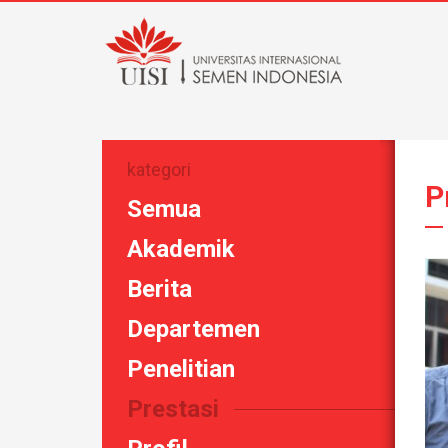
kategori
P
Semua
Akademik
Berita
Departemen
Penelitian
Prestasi