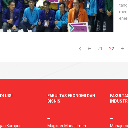
tang
meng
ener
21
22
DI UISI
FAKULTAS EKONOMI DAN
FAKULTA
BISNIS
INDUSTR
gan Kampus
Magister Manajemen
Manajeme