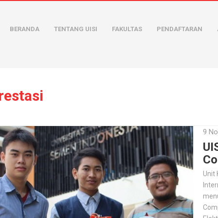
BERANDA
TENTANG UISI
FAKULTAS
PENDAFTARAN
restasi
9 No
UI
Co
Unit
Inte
menu
Comp