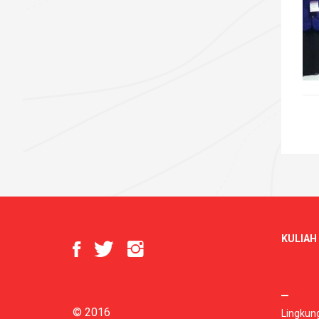
KULIAH 
© 2016
Lingkun