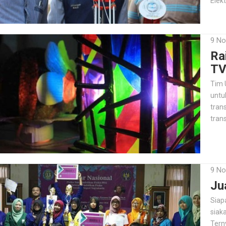
Elek
9 No
Ra
TV
Tim 
untu
tran
tran
9 No
Ju
Siap
siak
Terny