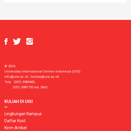
© 2016
Universitas Internasional Semen Indonesia (UISI)
info@uisi.ac.id
;
humas@uisi.ac.id
;
Telp: (031) 3985482;
(031) 3981732 ext. 3662
KULIAH DI UISI
Lingkungan Kampus
Daftar Kost
Kirim Artikel