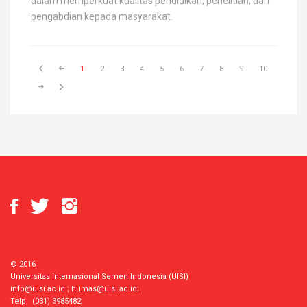
dalam memperkuat kualitas pendidikan, penelitian, dan
pengabdian kepada masyarakat.
1
2
3
4
5
6
7
8
9
10
© 2016
Universitas Internasional Semen Indonesia (UISI)
info@uisi.ac.id
;
humas@uisi.ac.id
;
Telp: (031) 3985482;