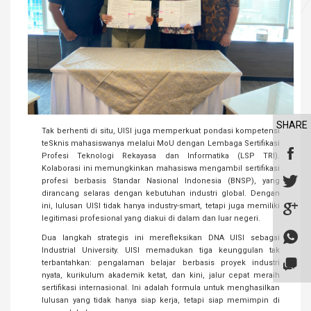
SHARE
Tak berhenti di situ, UISI juga memperkuat pondasi kompetensi
teSknis mahasiswanya melalui MoU dengan Lembaga Sertifikasi
Profesi Teknologi Rekayasa dan Informatika (LSP TRI).
Kolaborasi ini memungkinkan mahasiswa mengambil sertifikasi
profesi berbasis Standar Nasional Indonesia (BNSP), yang
dirancang selaras dengan kebutuhan industri global. Dengan
ini, lulusan UISI tidak hanya industry-smart, tetapi juga memiliki
legitimasi profesional yang diakui di dalam dan luar negeri.
Dua langkah strategis ini merefleksikan DNA UISI sebagai
Industrial University. UISI memadukan tiga keunggulan tak
terbantahkan: pengalaman belajar berbasis proyek industri
nyata, kurikulum akademik ketat, dan kini, jalur cepat meraih
sertifikasi internasional. Ini adalah formula untuk menghasilkan
lulusan yang tidak hanya siap kerja, tetapi siap memimpin di