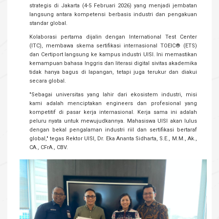
strategis di Jakarta (4-5 Februari 2026) yang menjadi jembatan
langsung antara kompetensi berbasis industri dan pengakuan
standar global.
Kolaborasi pertama dijalin dengan International Test Center
(ITC), membawa skema sertifikasi internasional TOEIC®️ (ETS)
dan Certiport langsung ke kampus industri UISI. Ini memastikan
kemampuan bahasa Inggris dan literasi digital sivitas akademika
tidak hanya bagus di lapangan, tetapi juga terukur dan diakui
secara global.
"Sebagai universitas yang lahir dari ekosistem industri, misi
kami adalah menciptakan engineers dan profesional yang
kompetitif di pasar kerja internasional. Kerja sama ini adalah
peluru nyata untuk mewujudkannya. Mahasiswa UISI akan lulus
dengan bekal pengalaman industri riil dan sertifikasi bertaraf
global," tegas Rektor UISI, Dr. Eka Ananta Sidharta, S.E., M.M., Ak.,
CA., CFrA., CBV.