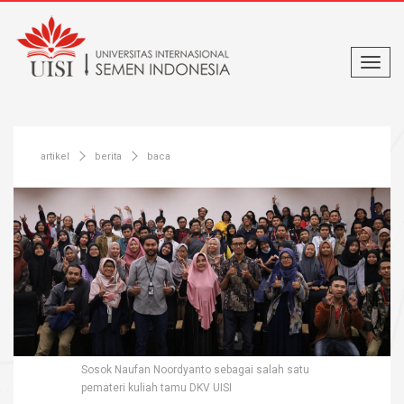
artikel
berita
baca
Sosok Naufan Noordyanto sebagai salah satu
pemateri kuliah tamu DKV UISI