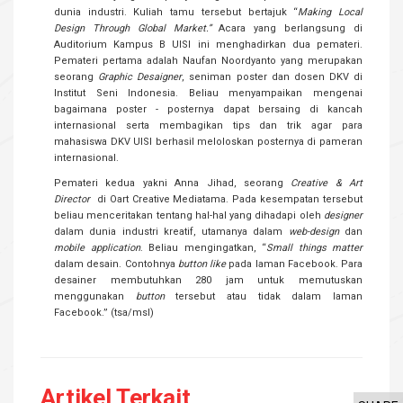
dunia industri. Kuliah tamu tersebut bertajuk “
Ma
king Local
Design Through Global Market.”
Acara yang berlangsung di
Auditorium Kampus B UISI ini menghadirkan dua pemateri.
Pemateri pertama adalah Naufan Noordyanto yang merupakan
seorang
Graphic Desaigner
, seniman poster dan dosen DKV di
Institut Seni Indonesia. Beliau menyampaikan mengenai
bagaimana poster - posternya dapat bersaing di kancah
internasional serta membagikan tips dan trik agar para
mahasiswa DKV UISI berhasil meloloskan posternya di pameran
internasional.
Pemateri kedua yakni Anna Jihad, seorang
Creative & Art
Director
di
Oart Creative Mediatama. Pada kesempatan tersebut
beliau menceritakan tentang hal-hal yang dihadapi oleh
designer
dalam dunia industri kreatif, utamanya dalam
web-design
dan
mobile application
. Beliau mengingatkan, “
Small things matter
dalam desain. Contohnya
button like
pada laman Facebook. Para
desainer membutuhkan 280 jam untuk memutuskan
menggunakan
button
tersebut atau tidak dalam laman
Facebook.” (tsa/msl)
Artikel Terkait