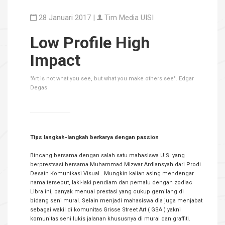
28 Januari 2017 |
Tim Media UISI
Low Profile High
Impact
"Art is not what you see, but what you make others see". Edgar
Degas
Tips langkah-langkah berkarya dengan passion
Bincang bersama dengan salah satu mahasiswa UISI yang
berprestsasi bersama Muhammad Mizwar Ardiansyah dari Prodi
Desain Komunikasi Visual . Mungkin kalian asing mendengar
nama tersebut, laki-laki pendiam dan pemalu dengan zodiac
Libra ini, banyak menuai prestasi yang cukup gemilang di
bidang seni mural. Selain menjadi mahasiswa dia juga menjabat
sebagai wakil di komunitas Grisse Street Art ( GSA ) yakni
komunitas seni lukis jalanan khususnya di mural dan graffiti.