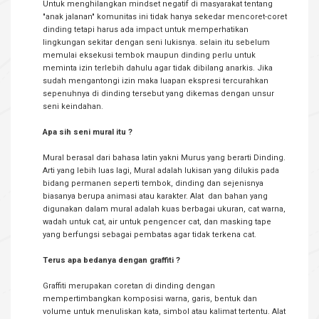
Untuk menghilangkan mindset negatif di masyarakat tentang
"anak jalanan" komunitas ini tidak hanya sekedar mencoret-coret
dinding tetapi harus ada impact untuk memperhatikan
lingkungan sekitar dengan seni lukisnya. selain itu sebelum
memulai eksekusi tembok maupun dinding perlu untuk
meminta izin terlebih dahulu agar tidak dibilang anarkis. Jika
sudah mengantongi izin maka luapan ekspresi tercurahkan
sepenuhnya di dinding tersebut yang dikemas dengan unsur
seni keindahan.
Apa sih seni mural itu ?
Mural berasal dari bahasa latin yakni Murus yang berarti Dinding.
Arti yang lebih luas lagi, Mural adalah lukisan yang dilukis pada
bidang permanen seperti tembok, dinding dan sejenisnya
biasanya berupa animasi atau karakter. Alat dan bahan yang
digunakan dalam mural adalah kuas berbagai ukuran, cat warna,
wadah untuk cat, air untuk pengencer cat, dan masking tape
yang berfungsi sebagai pembatas agar tidak terkena cat.
Terus apa bedanya dengan graffiti ?
Graffiti merupakan coretan di dinding dengan
mempertimbangkan komposisi warna, garis, bentuk dan
volume untuk menuliskan kata, simbol atau kalimat tertentu. Alat