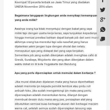
Keempat 10 peserta terbaik se-Jawa Timur yang diadakan
UNESA November 2016 silam.
Bagaimana tanggapan lingkungan anda menyikapi kemampuan
yang anda miliki?
Awalnya orang tua tidak menyetujui dengan bakat yang saya
miliki tapi dengan usaha kerja keras, saya tunjukkan kepadanya
hingga menuai prestasi bahkan dapat banyak job dari seni mural
akhirnya orang tua merestui tapi ada nasehat yang harus
dijalankan yakni jangan lupa dengan sholat dan selalu
mensyukuri apa yang didapat dari yang saya kerjakan.
Sementara job yang sudah dikerjakan adalah menghias café di
Gresik, Surabaya, Mojokerto dan yang akan dikerjakan dalam
waktu dekat ini di kota Yogyakarta dan Bandung.
Apa yang perlu dipersiapkan untuk memulai dalam berkarya ?
Jika mural dilakukan dijalanan maka yang harus diperhatikan
adalah meminta ijin kepada pemilik tembok atau pintu roll
sebuah toko, jika sudah mengantongi ijin maka yang perlu
dipersiapkan adalah menentukan tema, dilanjut dengan
membuat desain dulu mana yang pas, persiapkan alat yang
dibutuhkan semisal kuas berbagai ukuran dan berbagai macam
warna cat, setelah semua sudah dipersiapkan lansung saja