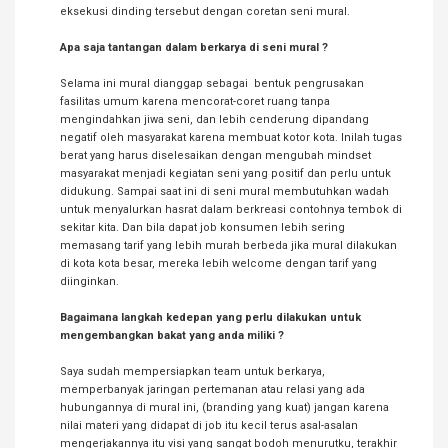
eksekusi dinding tersebut dengan coretan seni mural.
Apa saja tantangan dalam berkarya di seni mural ?
Selama ini mural dianggap sebagai bentuk pengrusakan
fasilitas umum karena mencorat-coret ruang tanpa
mengindahkan jiwa seni, dan lebih cenderung dipandang
negatif oleh masyarakat karena membuat kotor kota. Inilah tugas
berat yang harus diselesaikan dengan mengubah mindset
masyarakat menjadi kegiatan seni yang positif dan perlu untuk
didukung. Sampai saat ini di seni mural membutuhkan wadah
untuk menyalurkan hasrat dalam berkreasi contohnya tembok di
sekitar kita. Dan bila dapat job konsumen lebih sering
memasang tarif yang lebih murah berbeda jika mural dilakukan
di kota kota besar, mereka lebih welcome dengan tarif yang
diinginkan.
Bagaimana langkah kedepan yang perlu dilakukan untuk
mengembangkan bakat yang anda miliki ?
Saya sudah mempersiapkan team untuk berkarya,
memperbanyak jaringan pertemanan atau relasi yang ada
hubungannya di mural ini, (branding yang kuat) jangan karena
nilai materi yang didapat di job itu kecil terus asal-asalan
mengerjakannya itu visi yang sangat bodoh menurutku, terakhir