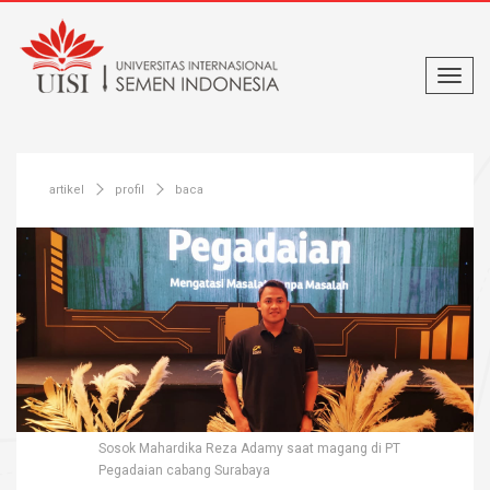
artikel
profil
baca
Sosok Mahardika Reza Adamy saat magang di PT
Pegadaian cabang Surabaya