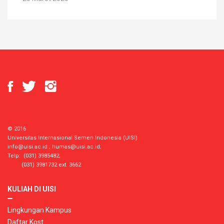
© 2016
Universitas Internasional Semen Indonesia (UISI)
info@uisi.ac.id
;
humas@uisi.ac.id
;
Telp: (031) 3985482;
(031) 3981732 ext. 3662
KULIAH DI UISI
Lingkungan Kampus
Daftar Kost