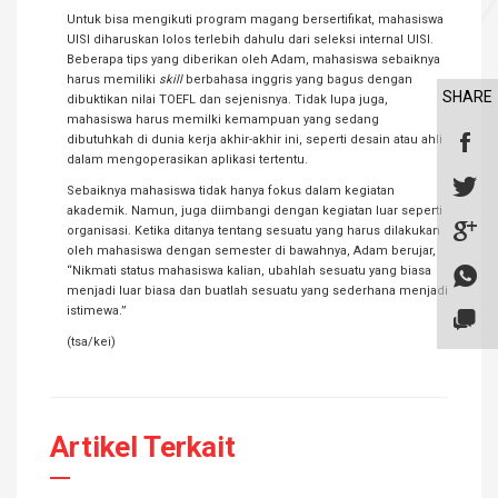
Untuk bisa mengikuti program magang bersertifikat, mahasiswa
UISI diharuskan lolos terlebih dahulu dari seleksi internal UISI.
Beberapa tips yang diberikan oleh Adam, mahasiswa sebaiknya
harus memiliki
skill
berbahasa inggris yang bagus dengan
SHARE
dibuktikan nilai TOEFL dan sejenisnya. Tidak lupa juga,
mahasiswa harus memilki kemampuan yang sedang
dibutuhkah di dunia kerja akhir-akhir ini, seperti desain atau ahli
dalam mengoperasikan aplikasi tertentu.
Sebaiknya mahasiswa tidak hanya fokus dalam kegiatan
akademik. Namun, juga diimbangi dengan kegiatan luar seperti
organisasi. Ketika ditanya tentang sesuatu yang harus dilakukan
oleh mahasiswa dengan semester di bawahnya, Adam berujar,
“Nikmati status mahasiswa kalian, ubahlah sesuatu yang biasa
menjadi luar biasa dan buatlah sesuatu yang sederhana menjadi
istimewa.”
(tsa/kei)
Artikel Terkait