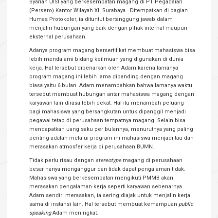
Syariah UISI yang berkesempatan magang di PT Pegadaian
(Persero) Kantor Wilayah XII Surabaya. Ditempatkan di bagian
Humas Protokoler
,
ia dituntut bertanggung jawab dalam
menjalin hubungan yang baik dengan pihak internal maupun
eksternal perusahaan.
Adanya program magang bersertifikat membuat mahasiswa bisa
lebih mendalami bidang keilmuan yang digunakan di dunia
kerja. Hal tersebut dibenarkan oleh Adam karena lamanya
program magang ini lebih lama dibanding dengan magang
biasa yaitu 6 bulan. Adam menambahkan bahwa lamanya waktu
tersebut membuat hubungan antar mahasiswa magang dengan
karyawan lain dirasa lebih dekat. Hal itu menambah peluang
bagi mahasiswa yang bersangkutan untuk dipanggil menjadi
pegawai tetap di perusahaan tempatnya magang. Selain bisa
mendapatkan uang saku per bulannya, menurutnya yang paling
penting adalah melalui program ini mahasiswa menjadi tau dan
merasakan atmosfer kerja di perusahaan BUMN.
Tidak perlu risau dengan
stereotype
magang di perusahaan
besar hanya menganggur dan tidak dapat pengalaman tidak.
Mahasiswa yang berkesempatan mengikuti PMMB akan
merasakan pengalaman kerja seperti karyawan sebenarnya.
Adam sendiri merasakan, ia sering diajak untuk menjalin kerja
sama di instansi lain. Hal tersebut membuat kemampuan
public
speaking
Adam meningkat.