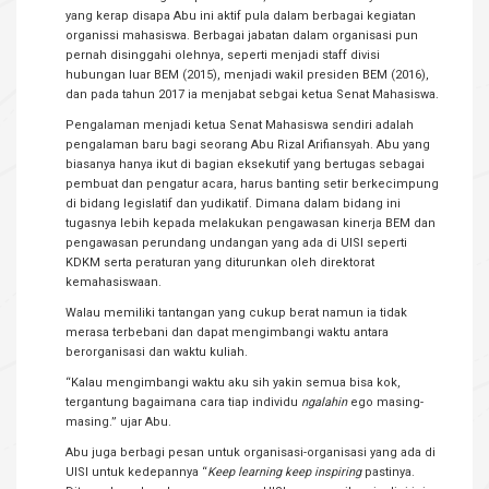
yang kerap disapa Abu ini aktif pula dalam berbagai kegiatan
organissi mahasiswa. Berbagai jabatan dalam organisasi pun
pernah disinggahi olehnya, seperti menjadi staff divisi
hubungan luar BEM (2015), menjadi wakil presiden BEM (2016),
dan pada tahun 2017 ia menjabat sebgai ketua Senat Mahasiswa.
Pengalaman menjadi ketua Senat Mahasiswa sendiri adalah
pengalaman baru bagi seorang Abu Rizal Arifiansyah. Abu yang
biasanya hanya ikut di bagian eksekutif yang bertugas sebagai
pembuat dan pengatur acara, harus banting setir berkecimpung
di bidang legislatif dan yudikatif. Dimana dalam bidang ini
tugasnya lebih kepada melakukan pengawasan kinerja BEM dan
pengawasan perundang undangan yang ada di UISI seperti
KDKM serta peraturan yang diturunkan oleh direktorat
kemahasiswaan.
Walau memiliki tantangan yang cukup berat namun ia tidak
merasa terbebani dan dapat mengimbangi waktu antara
berorganisasi dan waktu kuliah.
“Kalau mengimbangi waktu aku sih yakin semua bisa kok,
tergantung bagaimana cara tiap individu
ngalahin
ego masing-
masing.” ujar Abu.
Abu juga berbagi pesan untuk organisasi-organisasi yang ada di
UISI untuk kedepannya “
Keep learning keep inspiring
pastinya.