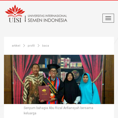
artikel
profil
baca
Senyum bahagia Abu Rizal Arifiansyah bersama
keluarga