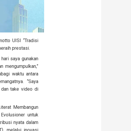
tto UISI “Tradisi
eraih prestasi.
u hari saya gunakan
dan mengumpulkan,”
mbagi waktu antara
emangatnya. “Saya
 dan take video di
 Literat Membangun
Evolusioner untuk
tribusi nyata dalam
T), melalui inovasi