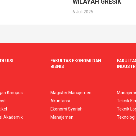
WILAYAH GRESIK
6 Juli 2025
DI UISI
FAKULTAS EKONOMI DAN
FAKULTA
BISNIS
INDUSTR
gan Kampus
Magister Manajemen
Manajeme
ost
Akuntansi
Teknik Ki
ikel
Ekonomi Syariah
Teknik Log
si Akademik
Manajemen
Teknologi