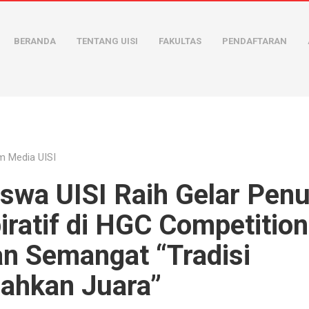
BERANDA
TENTANG UISI
FAKULTAS
PENDAFTARAN
m Media UISI
swa UISI Raih Gelar Penu
iratif di HGC Competition
an Semangat “Tradisi
ahkan Juara”