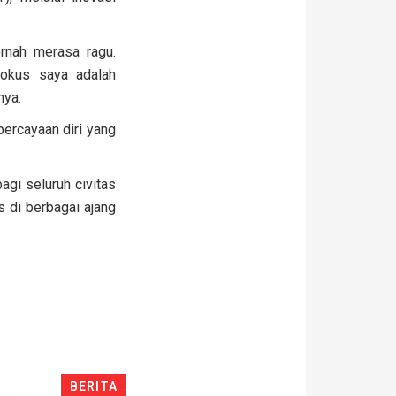
rnah merasa ragu.
Fokus saya adalah
nya.
percayaan diri yang
agi seluruh civitas
 di berbagai ajang
BERITA