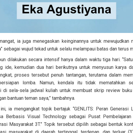
angat, ia juga menegaskan keinginannya untuk mewujudkan mo
 sebagai wujud tekad untuk selalu melampaui batas dan terus m
n dilakukan secara intensif hanya dalam waktu tiga hari. “Sat
ng ide, kemudian dua hari berikutnya untuk menyusun karya 
ingkat, proses tersebut penuh tantangan, terutama dalam me
persiapan lomba. Namun, kendala itu tidak mematahkan s
 di sela-sela jadwal kuliah untuk membuat skrip review buku
gan bantuan teman saya,” tambahnya.
ini, ia mengangkat topik bertajuk “GENLITS: Peran Generasi
a Berbasis Visual Technology sebagai Pusat Pembelajaran 
asi Masyarakat 3T.” Topik tersebut dipilih sebagai bentuk kon
asi masyarakat di daerah tertinggal, terdepan, dan terluar (3