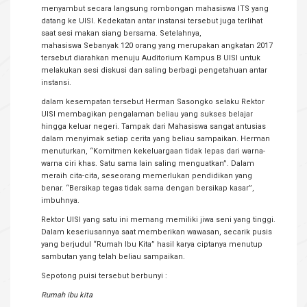
menyambut secara langsung rombongan mahasiswa ITS yang
datang ke UISI. Kedekatan antar instansi tersebut juga terlihat
saat sesi makan siang bersama. Setelahnya,
mahasiswa Sebanyak 120 orang yang merupakan angkatan 2017
tersebut diarahkan menuju Auditorium Kampus B UISI untuk
melakukan sesi diskusi dan saling berbagi pengetahuan antar
instansi.
dalam kesempatan tersebut Herman Sasongko selaku Rektor
UISI membagikan pengalaman beliau yang sukses belajar
hingga keluar negeri. Tampak dari Mahasiswa sangat antusias
dalam menyimak setiap cerita yang beliau sampaikan. Herman
menuturkan, “Komitmen kekeluargaan tidak lepas dari warna-
warna ciri khas. Satu sama lain saling menguatkan”. Dalam
meraih cita-cita, seseorang memerlukan pendidikan yang
benar. “Bersikap tegas tidak sama dengan bersikap kasar”,
imbuhnya.
Rektor UISI yang satu ini memang memiliki jiwa seni yang tinggi.
Dalam keseriusannya saat memberikan wawasan, secarik pusis
yang berjudul “Rumah Ibu Kita” hasil karya ciptanya menutup
sambutan yang telah beliau sampaikan.
Sepotong puisi tersebut berbunyi :
Rumah ibu kita