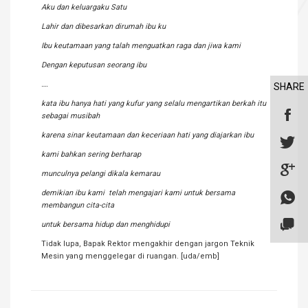
Aku dan keluargaku Satu
Lahir dan dibesarkan dirumah ibu ku
Ibu keutamaan yang talah menguatkan raga dan jiwa kami
Dengan keputusan seorang ibu
….
SHARE
kata ibu hanya hati yang kufur yang selalu mengartikan berkah itu
sebagai musibah
karena sinar keutamaan dan keceriaan hati yang diajarkan ibu
kami bahkan sering berharap
munculnya pelangi dikala kemarau
demikian ibu kami telah mengajari kami untuk bersama
membangun cita-cita
untuk bersama hidup dan menghidupi
Tidak lupa, Bapak Rektor mengakhir dengan jargon Teknik
Mesin yang menggelegar di ruangan. [uda/emb]