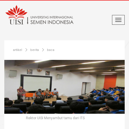
artikel
berita
baca
Rektor UISI Menyambut tamu dari ITS