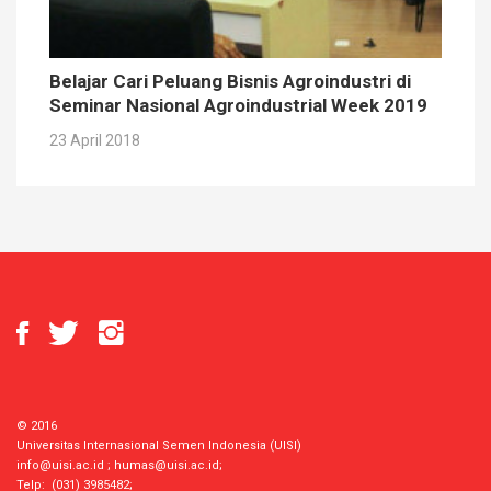
Belajar Cari Peluang Bisnis Agroindustri di
Seminar Nasional Agroindustrial Week 2019
23 April 2018
© 2016
Universitas Internasional Semen Indonesia (UISI)
info@uisi.ac.id
;
humas@uisi.ac.id
;
Telp: (031) 3985482;