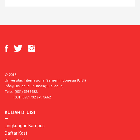
© 2016
Universitas Internasional Semen Indonesia (UISI)
info@uisi.ac.id
;
humas@uisi.ac.id
;
Telp: (031) 3985482;
(031) 3981732 ext. 3662
KULIAH DI UISI
Lingkungan Kampus
Daftar Kost