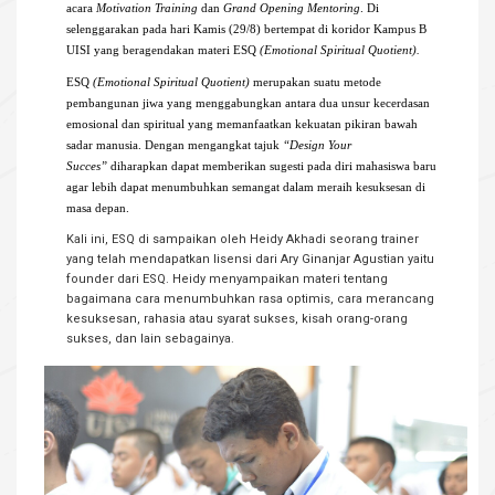
acara
Motivation Training
dan
Grand Opening Mentoring
. Di
selenggarakan pada hari Kamis (29/8) bertempat di koridor Kampus B
UISI yang beragendakan materi ESQ
(Emotional Spiritual Quotient).
ESQ
(Emotional Spiritual Quotient)
merupakan suatu metode
pembangunan jiwa yang menggabungkan antara dua unsur kecerdasan
emosional dan spiritual yang memanfaatkan kekuatan pikiran bawah
sadar manusia. Dengan mengangkat tajuk
“Design Your
Succes”
diharapkan dapat memberikan sugesti pada diri mahasiswa baru
agar lebih dapat menumbuhkan semangat dalam meraih kesuksesan di
masa depan.
Kali ini, ESQ di sampaikan oleh Heidy Akhadi seorang trainer
yang telah mendapatkan lisensi dari Ary Ginanjar Agustian yaitu
founder dari ESQ. Heidy menyampaikan materi tentang
bagaimana cara menumbuhkan rasa optimis, cara merancang
kesuksesan, rahasia atau syarat sukses, kisah orang-orang
sukses, dan lain sebagainya.