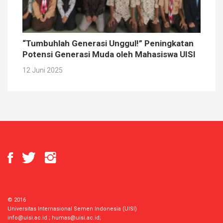
“Tumbuhlah Generasi Unggul!” Peningkatan
Potensi Generasi Muda oleh Mahasiswa UISI
12 Juni 2025
© 2016
Universitas Internasional Semen Indonesia (UISI)
info@uisi.ac.id
;
humas@uisi.ac.id
;