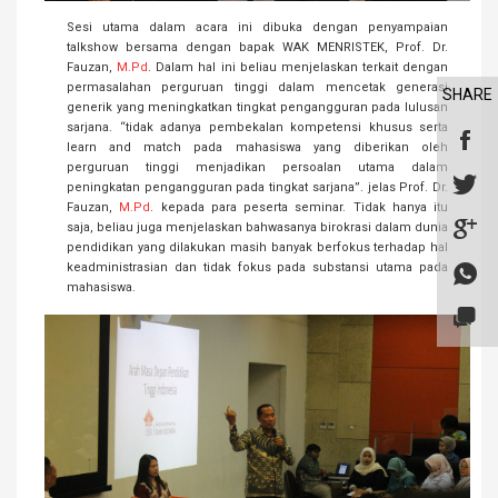
Sesi utama dalam acara ini dibuka dengan penyampaian
talkshow bersama dengan bapak WAK MENRISTEK, Prof. Dr.
Fauzan,
M.Pd
. Dalam hal ini beliau menjelaskan terkait dengan
permasalahan perguruan tinggi dalam mencetak generasi
SHARE
generik yang meningkatkan tingkat pengangguran pada lulusan
sarjana. “tidak adanya pembekalan kompetensi khusus serta
learn and match pada mahasiswa yang diberikan oleh
perguruan tinggi menjadikan persoalan utama dalam
peningkatan pengangguran pada tingkat sarjana”. jelas Prof. Dr.
Fauzan,
M.Pd
. kepada para peserta seminar. Tidak hanya itu
saja, beliau juga menjelaskan bahwasanya birokrasi dalam dunia
pendidikan yang dilakukan masih banyak berfokus terhadap hal
keadministrasian dan tidak fokus pada substansi utama pada
mahasiswa.