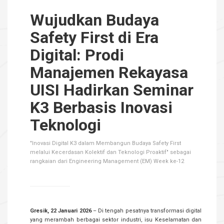
Wujudkan Budaya
Safety First di Era
Digital: Prodi
Manajemen Rekayasa
UISI Hadirkan Seminar
K3 Berbasis Inovasi
Teknologi
"Inovasi Digital K3 dalam Membangun Budaya Safety First
melalui Kecerdasan Kolektif dan Teknologi Proaktif" sebagai
rangkaian dari Engineering Management (EM) Week ke-12
Gresik, 22 Januari 2026
– Di tengah pesatnya transformasi digital
yang merambah berbagai sektor industri, isu Keselamatan dan