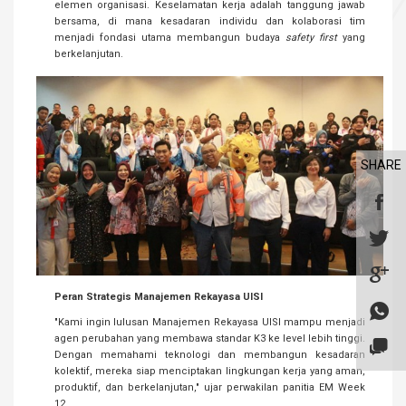
elemen organisasi. Keselamatan kerja adalah tanggung jawab
bersama, di mana kesadaran individu dan kolaborasi tim
menjadi fondasi utama membangun budaya
safety first
yang
berkelanjutan.
SHARE
Peran Strategis Manajemen Rekayasa UISI
"Kami ingin lulusan Manajemen Rekayasa UISI mampu menjadi
agen perubahan yang membawa standar K3 ke level lebih tinggi.
Dengan memahami teknologi dan membangun kesadaran
kolektif, mereka siap menciptakan lingkungan kerja yang aman,
produktif, dan berkelanjutan," ujar perwakilan panitia EM Week
12.