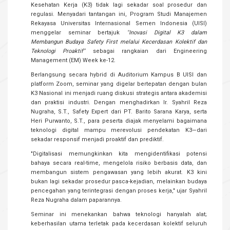
Kesehatan Kerja (K3) tidak lagi sekadar soal prosedur dan
regulasi. Menyadari tantangan ini, Program Studi Manajemen
Rekayasa Universitas Internasional Semen Indonesia (UISI)
menggelar seminar bertajuk
"Inovasi Digital K3 dalam
Membangun Budaya Safety First melalui Kecerdasan Kolektif dan
Teknologi Proaktif"
sebagai rangkaian dari Engineering
Management (EM) Week ke-12.
Berlangsung secara hybrid di Auditorium Kampus B UISI dan
platform Zoom, seminar yang digelar bertepatan dengan bulan
K3 Nasional ini menjadi ruang diskusi strategis antara akademisi
dan praktisi industri. Dengan menghadirkan Ir. Syahril Reza
Nugraha, S.T., Safety Expert dari PT. Barito Sarana Karya, serta
Heri Purwanto, S.T., para peserta diajak menyelami bagaimana
teknologi digital mampu merevolusi pendekatan K3—dari
sekadar responsif menjadi proaktif dan prediktif.
"Digitalisasi memungkinkan kita mengidentifikasi potensi
bahaya secara real-time, mengelola risiko berbasis data, dan
membangun sistem pengawasan yang lebih akurat. K3 kini
bukan lagi sekadar prosedur pasca-kejadian, melainkan budaya
pencegahan yang terintegrasi dengan proses kerja," ujar Syahril
Reza Nugraha dalam paparannya.
Seminar ini menekankan bahwa teknologi hanyalah alat;
keberhasilan utama terletak pada kecerdasan kolektif seluruh