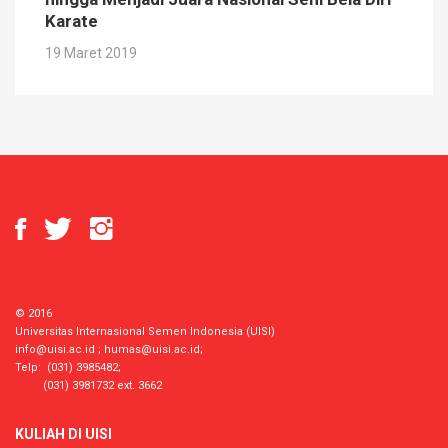
Karate
19 Maret 2019
© 2016
Universitas Internasional Semen Indonesia (UISI)
info@uisi.ac.id
;
humas@uisi.ac.id
;
Telp: (031) 3985482;
(031) 3981732 ext. 3662
KULIAH DI UISI