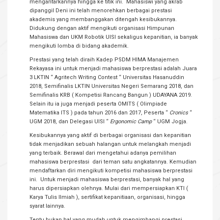
mengantarkannya hingga ke titik ini. Mahasiswi yang akrab
dipanggil Deni ini telah menorehkan berbagai prestasi
akademis yang membanggakan ditengah kesibukannya.
Didukung dengan aktif mengikuti organisasi Himpunan
Mahasiswa dan UKM Robotik UISI sekaligus kepanitian, ia banyak
mengikuti lomba di bidang akademik.
Prestasi yang telah diraih Kadep PSDM HIMA Manajemen
Rekayasa ini untuk menjadi mahasiswa berprestasi adalah Juara
3 LKTIN “ Agritech Writing Contest “ Universitas Hasanuddin
2018, Semifinalis LKTIN Universitas Negeri Semarang 2018, dan
Semifinalis KRB ( Kompetisi Rancang Bangun ) UDAYANA 2019.
Selain itu ia juga menjadi peserta OMITS ( Olimpiade
Matematika ITS ) pada tahun 2016 dan 2017, Peserta “
Cronics
“
UGM 2018, dan Delegasi UISI “
Ergonomic Camp
“ UGM Jogja.
Kesibukannya yang aktif di berbagai organisasi dan kepanitian
tidak menjadikan sebuah halangan untuk melangkah menjadi
yang terbaik. Berawal dari mengetahui adanya pemilihan
mahasiswa berprestasi dari teman satu angkatannya. Kemudian
mendaftarkan diri mengikuti kompetisi mahasiswa berprestasi
ini. Untuk menjadi mahasiswa berprestasi, banyak hal yang
harus dipersiapkan olehnya. Mulai dari mempersiapkan KTI (
Karya Tulis Ilmiah ), sertifikat kepanitiaan, organisasi, hingga
syarat lainnya.
Tentu bukan hal yang mudah untuk mengimbangi prestasi