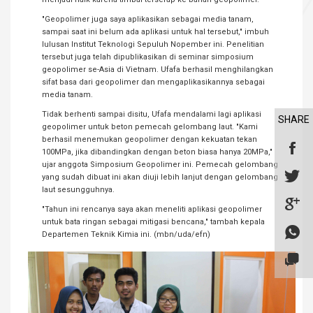
"Geopolimer juga saya aplikasikan sebagai media tanam,
sampai saat ini belum ada aplikasi untuk hal tersebut," imbuh
lulusan Institut Teknologi Sepuluh Nopember ini. Penelitian
tersebut juga telah dipublikasikan di seminar simposium
geopolimer se-Asia di Vietnam. Ufafa berhasil menghilangkan
sifat basa dari geopolimer dan mengaplikasikannya sebagai
media tanam.
Tidak berhenti sampai disitu, Ufafa mendalami lagi aplikasi
SHARE
geopolimer untuk beton pemecah gelombang laut. "Kami
berhasil menemukan geopolimer dengan kekuatan tekan
100MPa, jika dibandingkan dengan beton biasa hanya 20MPa,"
ujar anggota Simposium Geopolimer ini. Pemecah gelombang
yang sudah dibuat ini akan diuji lebih lanjut dengan gelombang
laut sesungguhnya.
"Tahun ini rencanya saya akan meneliti aplikasi geopolimer
untuk bata ringan sebagai mitigasi bencana," tambah kepala
Departemen Teknik Kimia ini. (mbn/uda/efn)