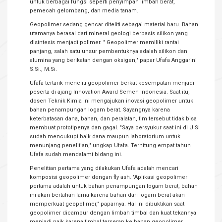
untuk berbagai fungsi seperti penyimpan limbah berat,
pemecah gelombang, dan media tanam.
Geopolimer sedang gencar diteliti sebagai material baru. Bahan
utamanya berasal dari mineral geologi berbasis silikon yang
disintesis menjadi polimer. " Geopolimer memiliki rantai
panjang, salah satu unsur pembentuknya adalah silikon dan
alumina yang berikatan dengan oksigen," papar Ufafa Anggarini
S.Si., M.Si.
Ufafa tertarik meneliti geopolimer berkat kesempatan menjadi
peserta di ajang Innovation Award Semen Indonesia. Saat itu,
dosen Teknik Kimia ini mengajukan inovasi geopolimer untuk
bahan penampungan logam berat. Sayangnya karena
keterbatasan dana, bahan, dan peralatan, tim tersebut tidak bisa
membuat prototipenya dan gagal. "Saya bersyukur saat ini di UISI
sudah mencukupi baik dana maupun laboratorium untuk
menunjang penelitian," ungkap Ufafa. Terhitung empat tahun
Ufafa sudah mendalami bidang ini.
Penelitian pertama yang dilakukan Ufafa adalah mencari
komposisi geopolimer dengan fly ash. "Aplikasi geopolimer
pertama adalah untuk bahan penampungan logam berat, bahan
ini akan bertahan lama karena bahan dari logam berat akan
memperkuat geopolimer," paparnya. Hal ini dibuktikan saat
geopolimer dicampur dengan limbah timbal dan kuat tekannya
menjadi naik karena timbal terserap ke bahan geopolimer.