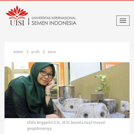
artikel
profil
baca
Ufafa Anggarini S.Si., M.Si. beserta hasil inovasi
geopolimernya.