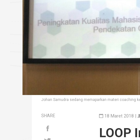
Johan Samudra sedang memaparkan materi coaching ke
SHARE
18 Maret 2018 |
LOOP I