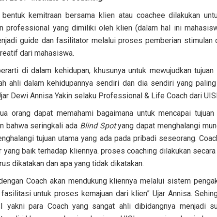
 bentuk kemitraan bersama klien atau coachee dilakukan un
n professional yang dimiliki oleh klien (dalam hal ini mahasis
njadi guide dan fasilitator melalui proses pemberian stimulan
reatif dari mahasiswa.
erarti di dalam kehidupan, khusunya untuk mewujudkan tujuan 
ah ahli dalam kehidupannya sendiri dan dia sendiri yang palin
 Ujar Dewi Annisa Yakin selaku Professional & Life Coach dari UISI
ua orang dapat memahami bagaimana untuk mencapai tujuan ya
n bahwa seringkali ada
Blind Spot
yang dapat menghalangi muncu
nghalangi tujuan utama yang ada pada pribadi seseorang. Coach
yang baik terhadap kliennya. proses coaching dilakukan secara 
arus dikatakan dan apa yang tidak dikatakan.
dengan Coach akan mendukung kliennya melalui sistem pengak
fasilitasi untuk proses kemajuan dari klien” Ujar Annisa. Sehi
SI yakni para Coach yang sangat ahli dibidangnya menjadi su