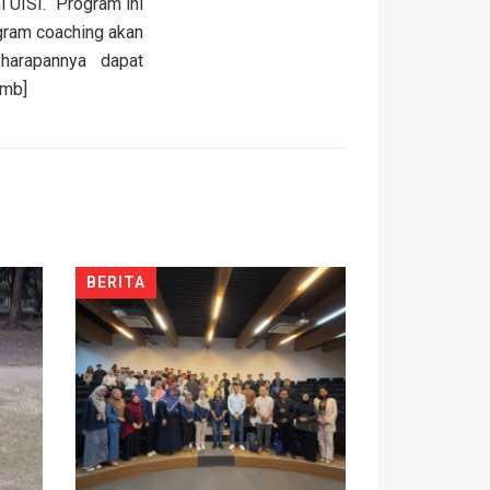
 UISI. “Program ini
ogram coaching akan
harapannya dapat
emb]
BERITA