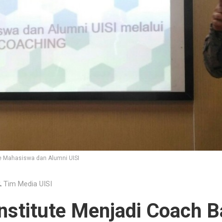
 Mahasiswa dan Alumni UISI
Tim Media UISI
nstitute Menjadi Coach B