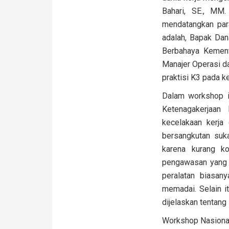
Bahari, SE., MM
mendatangkan para
adalah, Bapak Dan
Berbahaya Kement
Manajer Operasi da
praktisi K3 pada ke
Dalam workshop i
Ketenagakerjaan
kecelakaan kerja 
bersangkutan suk
karena kurang k
pengawasan yang t
peralatan biasan
memadai. Selain i
dijelaskan tentan
Workshop Nasional