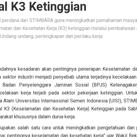
al K3 Ketinggian
l perdana dari STIMBARA guna meningkatkan pemahaman masyar
atan dan Kesehatan Kerja (K3) ketinggian melalui pembahasan a
ri Undang-undang, perlengkapan dan perilaku kerja.
endahnya kesadaran akan pentingnya penerapan Keselamatan da
 sektor industri menjadi penyebab utama terjadinya kecelakaan 
 Badan Penyelenggara Jaminan Sosial (BPJS) Ketenagaker
lakaan kerja terjadi pada sektor pekerjaan ketinggian. Untuk
a Alam Universitas Internasional Semen Indonesia (UISI), ST
l K3 (Keselamatan dan Kesehatan Kerja) Ketinggian pada Sabt
rakat khususnya dalam dunia kerja.
rupakan salah satu cara untuk meningkatkan pengetahuan da
ai pentingnya keselamatan dan kesehatan kerja” ujar Wakil Rektor