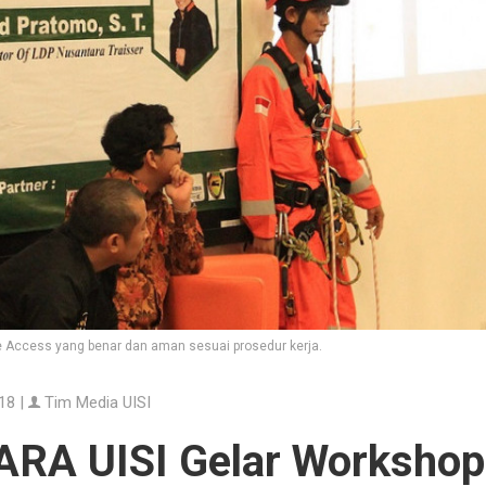
Access yang benar dan aman sesuai prosedur kerja.
18 |
Tim Media UISI
RA UISI Gelar Workshop