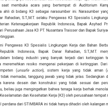
. saat membuka acara yang bertempat di Auditorium Ka
 ahli di bidang K3 sebagai narasumber ini. Narasumber yang
ar Rahadian, S.T.,M.T. selaku Pengawas K3 Spesialis Lingkung
erian Ketenagakerjaan Republik Indonesia, Bapak Asyhad Pra
ri Perusahaan Jasa K3 PT. Nusantara Traisser dan Bapak Suriya
tinggian.
ni Pengawas K3 Spesialis Lingkungan Kerja dan Bahan Berb
 Republik Indonesia, Bapak Danar Rahadian, S.T.,M.T. me
dalam bidang industri yang banyak terjadi dari ketinggian t
a meremehkan resiko mengenai pekerjaan di ketinggian. Dari 
ompeten (
unsafe action
), sistem kerja yang tidak aman (
idak memadai, tanggung jawab yang tidak jelas. Sedangkan da
ya karena desain dan konstruksi yang tidak sesuai dan per
tu, beliau juga mengingatkan bahwa tenaga kerja berhak menol
g Keselamatan dan Kesehatan Kerja (K3) oleh perusahaan tempat 
 perdana dari STIMBARA ini tidak hanya dihadiri oleh kalangan