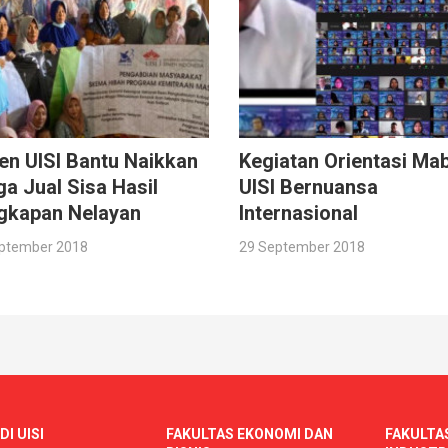
en UISI Bantu Naikkan
Kegiatan Orientasi Ma
a Jual Sisa Hasil
UISI Bernuansa
gkapan Nelayan
Internasional
ptember 2018
29 September 2018
DI UISI
FAKULTAS EKONOMI DAN
FAKULTA