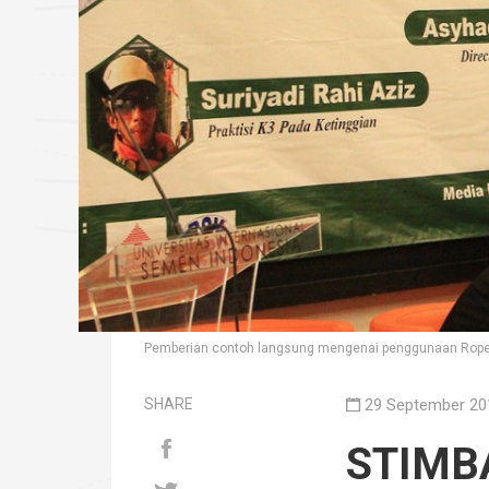
Pemberian contoh langsung mengenai penggunaan Rope 
SHARE
29 September 20
STIMBA