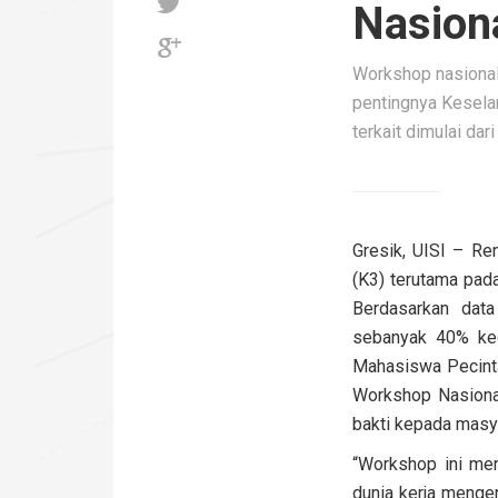
Nasion
Workshop nasiona
pentingnya Keselam
terkait dimulai da
Gresik, UISI – R
(K3) terutama pada
Berdasarkan data
sebanyak 40% kece
Mahasiswa Pecint
Workshop Nasiona
bakti kepada masya
“Workshop ini me
dunia kerja mengen