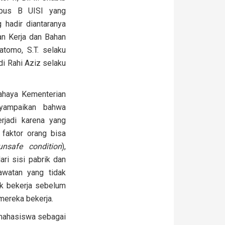
mpus B UISI yang
 hadir diantaranya
an Kerja dan Bahan
tomo, S.T. selaku
di Rahi Aziz selaku
ahaya Kementerian
nyampaikan bahwa
erjadi karena yang
faktor orang bisa
unsafe condition
),
ri sisi pabrik dan
awatan yang tidak
ak bekerja sebelum
mereka bekerja.
 mahasiswa sebagai