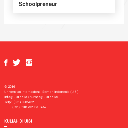
Schoolpreneur
© 2016
Universitas Internasional Semen Indonesia (UISI)
info@uisi.ac.id
;
humas@uisi.ac.id
;
Telp: (031) 3985482;
(031) 3981732 ext. 3662
KULIAH DI UISI