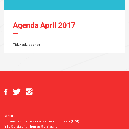
Agenda April 2017
Tidak ada agenda
© 2016
Universitas Internasional Semen Indonesia (UISI)
info@uisi.ac.id
;
humas@uisi.ac.id
;