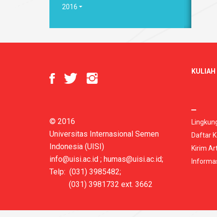
2016
KULIAH 
© 2016
Lingkun
Universitas Internasional Semen
Daftar K
Indonesia (UISI)
Kirim Art
info@uisi.ac.id
;
humas@uisi.ac.id
;
Informa
Telp: (031) 3985482;
(031) 3981732 ext. 3662