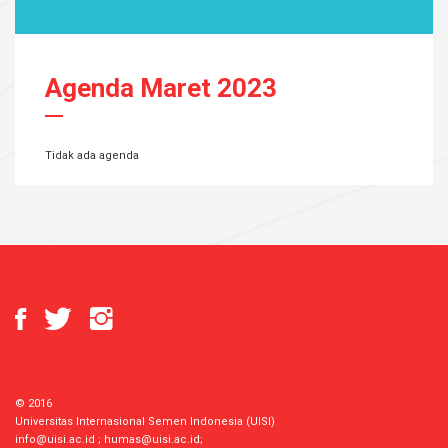
Agenda Maret 2023
Tidak ada agenda
© 2016
Universitas Internasional Semen Indonesia (UISI)
info@uisi.ac.id
;
humas@uisi.ac.id
;