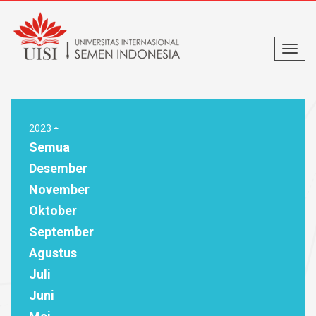
2023
Semua
Desember
November
Oktober
September
Agustus
Juli
Juni