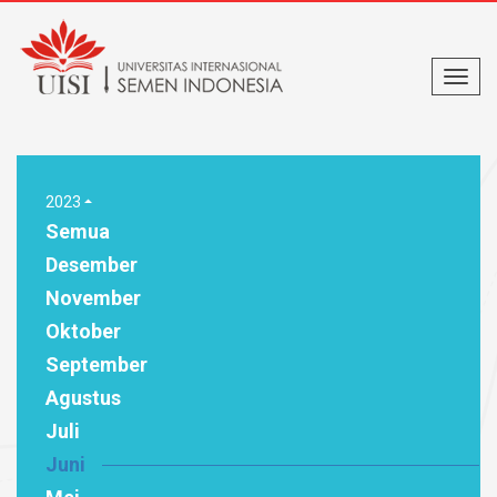
2023
Semua
Desember
November
Oktober
September
Agustus
Juli
Juni