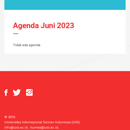
Agenda Juni 2023
Tidak ada agenda
© 2016
Universitas Internasional Semen Indonesia (UISI)
info@uisi.ac.id
;
humas@uisi.ac.id
;