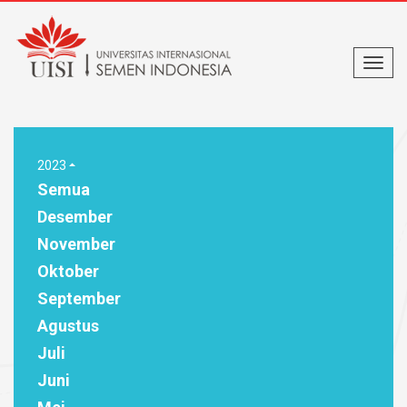
2023
Semua
Desember
November
Oktober
September
Agustus
Juli
Juni