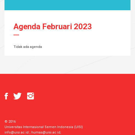
Agenda Februari 2023
Tidak ada agenda
© 2016
Universitas Internasional Semen Indonesia (UISI)
info@uisi.ac.id
;
humas@uisi.ac.id
;