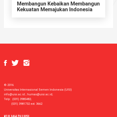
Membangun Kebaikan Membangun
Kekuatan Memajukan Indonesia
© 2016
Universitas Internasional Semen Indonesia (UISI)
info@uisi.ac.id
;
humas@uisi.ac.id
;
Telp: (031) 3985482;
(031) 3981732 ext. 3662
KULIAH DI UISI