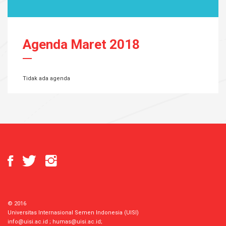
Agenda Maret 2018
Tidak ada agenda
© 2016
Universitas Internasional Semen Indonesia (UISI)
info@uisi.ac.id
;
humas@uisi.ac.id
;