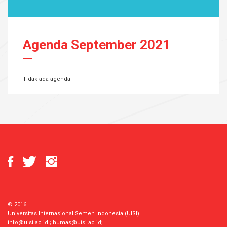
Agenda September 2021
Tidak ada agenda
© 2016
Universitas Internasional Semen Indonesia (UISI)
info@uisi.ac.id
;
humas@uisi.ac.id
;