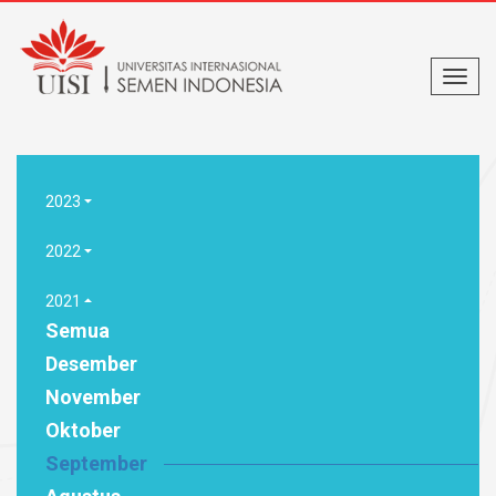
2023
2022
2021
Semua
Desember
November
Oktober
September