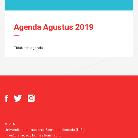
Agenda Agustus 2019
Tidak ada agenda
© 2016
Universitas Internasional Semen Indonesia (UISI)
info@uisi.ac.id
;
humas@uisi.ac.id
;