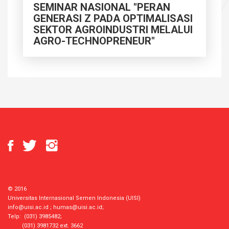
SEMINAR NASIONAL "PERAN
GENERASI Z PADA OPTIMALISASI
SEKTOR AGROINDUSTRI MELALUI
AGRO-TECHNOPRENEUR"
© 2016
Universitas Internasional Semen Indonesia (UISI)
info@uisi.ac.id
;
humas@uisi.ac.id
;
Telp: (031) 3985482;
(031) 3981732 ext. 3662