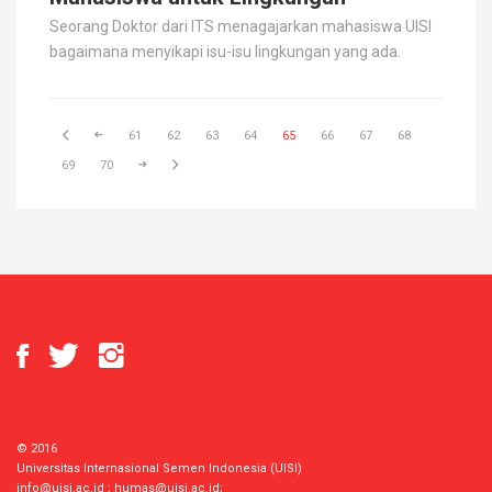
Seorang Doktor dari ITS menagajarkan mahasiswa UISI
bagaimana menyikapi isu-isu lingkungan yang ada.
61
62
63
64
65
66
67
68
69
70
© 2016
Universitas Internasional Semen Indonesia (UISI)
info@uisi.ac.id
;
humas@uisi.ac.id
;